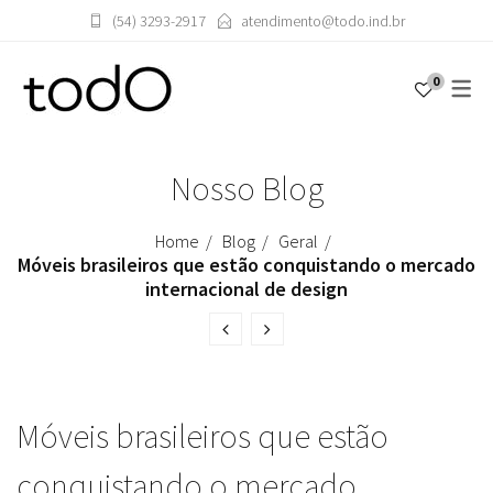
(54) 3293-2917
atendimento@todo.ind.br
0
PRODUTOS
SOBRE
SOBRE ROBERTA BANQUERI
ACESSÓRIOS
Nosso Blog
APARADORES
ASSENTOS
Home
Blog
Geral
Móveis brasileiros que estão conquistando o mercado
BUFFET
internacional de design
ILUMINAÇÃO
MESAS
Móveis brasileiros que estão
conquistando o mercado