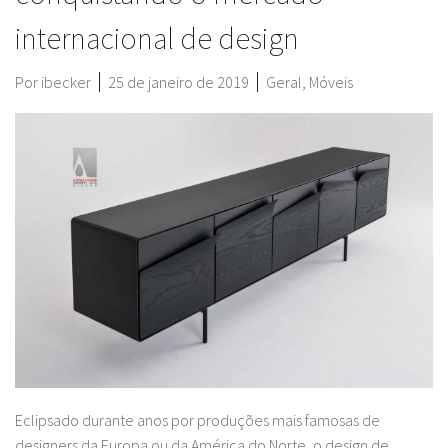
internacional de design
Por
ibecker
25 de janeiro de 2019
Geral
,
Móveis
Eclipsado durante anos por produções mais famosas de
designers da Europa ou da América do Norte, o design de