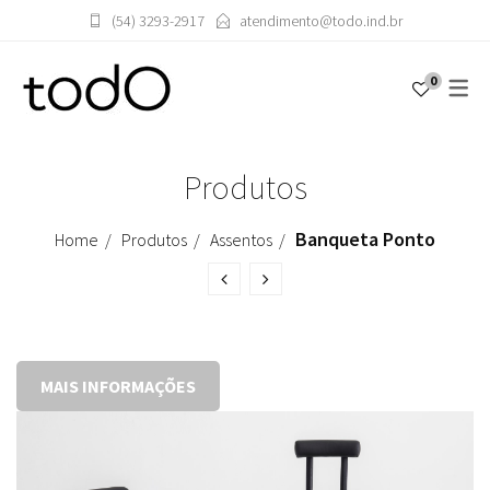
(54) 3293-2917
atendimento@todo.ind.br
0
PRODUTOS
SOBRE
SOBRE ROBERTA BANQUERI
ACESSÓRIOS
Produtos
APARADORES
ASSENTOS
Banqueta Ponto
Home
Produtos
Assentos
BUFFET
ILUMINAÇÃO
MESAS
MAIS INFORMAÇÕES