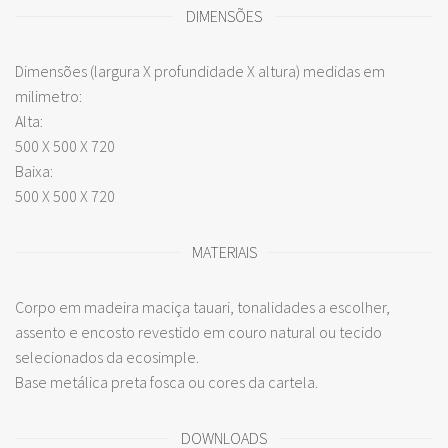
DIMENSÕES
Dimensões (largura X profundidade X altura) medidas em
milimetro:
Alta:
500 X 500 X 720
Baixa:
500 X 500 X 720
MATERIAIS
Corpo em madeira maciça tauari, tonalidades a escolher,
assento e encosto revestido em couro natural ou tecido
selecionados da ecosimple.
Base metálica preta fosca ou cores da cartela.
DOWNLOADS